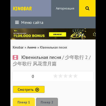
Авторизация
Меню сайта
Kinobar
»
Аниме
» Ювенильная песня
Ювенильная песня
/ 少年歌行 2 /
少年歌行 风花雪月篇
0
Смотреть
Плеер 1
Плеер 2