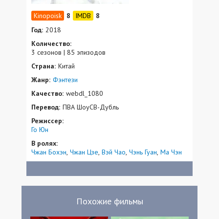
8
8
Год:
2018
Количество:
3 сезонов | 85 эпизодов
Страна:
Китай
Жанр:
Фэнтези
Качество:
webdl_1080
Перевод:
ПВА ШоуСВ-Дубль
Режиссер:
Го Юн
В ролях:
Чжан Бохэн
Чжан Цзе
Вэй Чао
Чэнь Гуан
Ма Чэн
Похожие фильмы