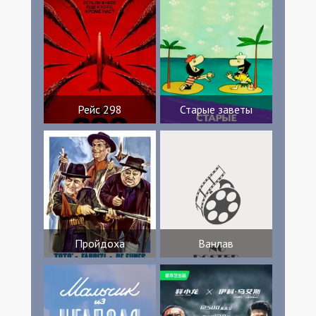
Рейс 298
Старые заветы
Пройдоха
Ванлав