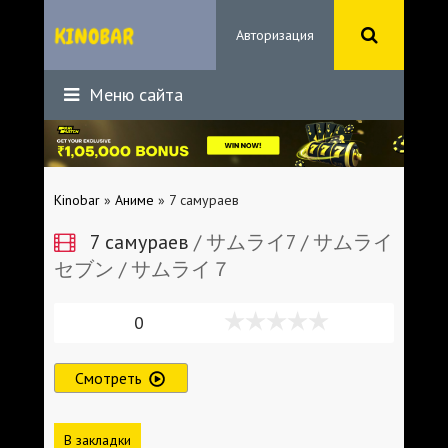
Авторизация
Меню сайта
Kinobar
»
Аниме
» 7 самураев
7 самураев
/ サムライ7 / サムライ
セブン / サムライ７
0
Смотреть
В закладки