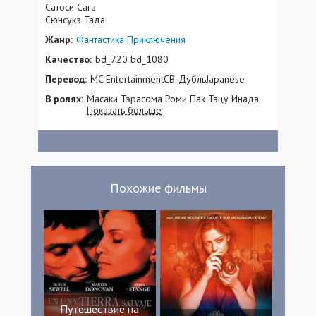
Сатоси Сага
Сюнсукэ Тада
Жанр:
Фантастика
Приключения
Качество:
bd_720 bd_1080
Перевод:
MC EntertainmentСВ-ДубльJapanese
В ролях:
Масаки Тэрасома Роми Пак Тэцу Инада
Показать больше
Тору Кусано Инукай Дзюндзи Конг Кувата
Фумико Орикаса Саито Тива Ю Асакава
Похожие фильмы
Путешествие на