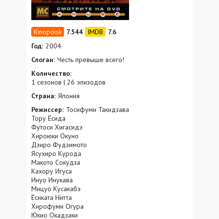
7.544
7.6
Год:
2004
Слоган:
Честь превыше всего!
Количество:
1 сезонов | 26 эпизодов
Страна:
Япония
Режиссер:
Тосифуми Такидзава
Тору Ёсида
Футоси Хигасидэ
Хироюки Окуно
Дзиро Фудзимото
Ясухиро Курода
Макото Сокудза
Кахору Игуса
Инуо Инукава
Мицуо Кусакабэ
Ёсиката Нитта
Хирофуми Огура
Юкио Окадзаки