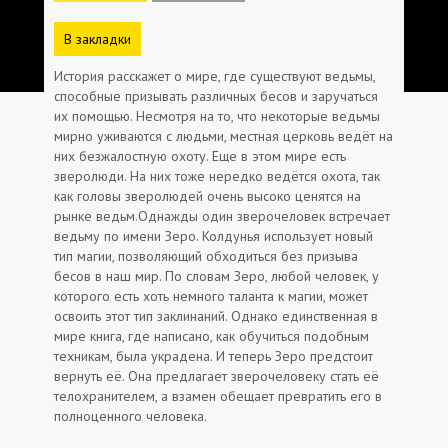
В закладки
История расскажет о мире, где существуют ведьмы,
способные призывать различных бесов и заручаться
их помощью. Несмотря на то, что некоторые ведьмы
мирно уживаются с людьми, местная церковь ведёт на
них безжалостную охоту. Еще в этом мире есть
зверолюди. На них тоже нередко ведётся охота, так
как головы зверолюдей очень высоко ценятся на
рынке ведьм.Однажды один зверочеловек встречает
ведьму по имени Зеро. Колдунья использует новый
тип магии, позволяющий обходиться без призыва
бесов в наш мир. По словам Зеро, любой человек, у
которого есть хоть немного таланта к магии, может
освоить этот тип заклинаний. Однако единственная в
мире книга, где написано, как обучиться подобным
техникам, была украдена. И теперь Зеро предстоит
вернуть её. Она предлагает зверочеловеку стать её
телохранителем, а взамен обещает превратить его в
полноценного человека.