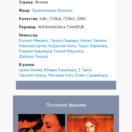
Страна:
Япония
Жанр:
Приключения
Фэнтези
Качество:
hdtv_720bd_720bd_1080
Перевод:
AniFilmAniLibria.TVAniDUB
Режиссер:
Ёсихито Микамо
Такаси Окавара
Наоко Такэити
Хироюки Цутия
Кадзуоми Кога
Тэцуо Хиракава
Кэнъити Кавамура
Сюхэй Мацусита
Дайсукэ Токудо
В ролях:
Цуёси Кояма
Юмири Ханамори
Ё Таити
Такэхито Коясу
Масаюки Като
Ёсико Сакакибара
Похожие фильмы