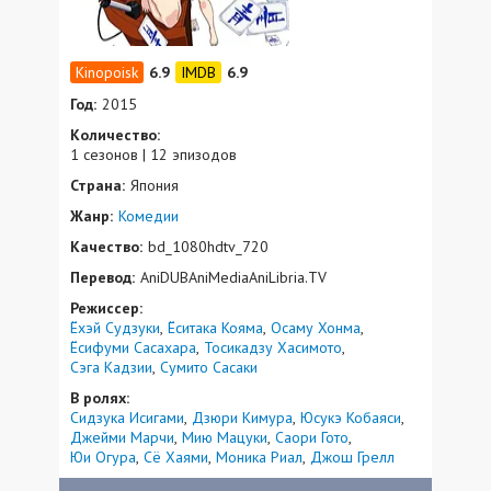
6.9
6.9
Год:
2015
Количество:
1 сезонов | 12 эпизодов
Страна:
Япония
Жанр:
Комедии
Качество:
bd_1080hdtv_720
Перевод:
AniDUBAniMediaAniLibria.TV
Режиссер:
Ёхэй Судзуки
Ёситака Кояма
Осаму Хонма
Ёсифуми Сасахара
Тосикадзу Хасимото
Сэга Кадзии
Сумито Сасаки
В ролях:
Сидзука Исигами
Дзюри Кимура
Юсукэ Кобаяси
Джейми Марчи
Мию Мацуки
Саори Гото
Юи Огура
Сё Хаями
Моника Риал
Джош Грелл