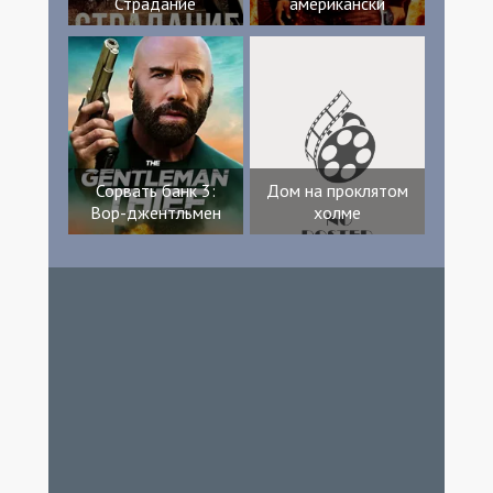
Страдание
американски
Сорвать банк 3:
Дом на проклятом
Вор-джентльмен
холме