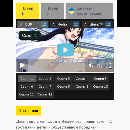
Плеер
Плеер
Дивись
1
2
українською
AniDUB
AniMedia
AniLibria.TV
12
12
12
Серия 1
Серия 2
Серия 3
Серия 4
Серия 5
Серия 6
Серия 7
Серия 8
Серия 9
Серия 10
Серия 11
Серия 12
В закладки
Шестнадцать лет назад в Японии был принят закон «О
воспитании детей и общественном порядке»,