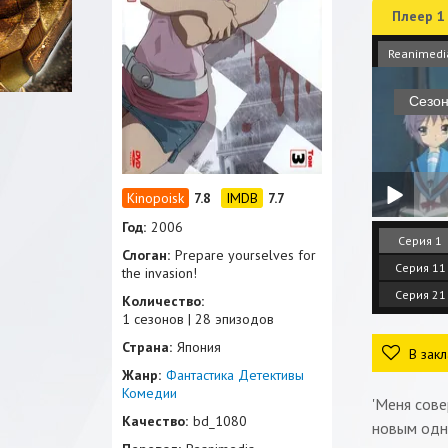
Плеер 1
Reanimedi
7.8
7.7
Год:
2006
Серия 1
Слоган:
Prepare yourselves for
Серия 11
the invasion!
Серия 21
Количество:
1 сезонов | 28 эпизодов
Страна:
Япония
В закл
Жанр:
Фантастика
Детективы
Комедии
'Меня сов
Качество:
bd_1080
новым одно