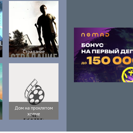
Страдание
Дом на проклятом
холме