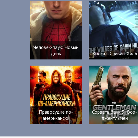
Человек-паук: Новый
день
Волки с Сэйвин-Хилл
Правосудие по-
Сорвать банк 3: Вор-
американски
джентльмен