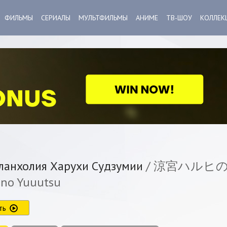
ФИЛЬМЫ
СЕРИАЛЫ
МУЛЬТФИЛЬМЫ
АНИМЕ
ТВ-ШОУ
КОЛЛЕК
анхолия Харухи Судзумии
/ 涼宮ハルヒの憂鬱
 no Yuuutsu
ть