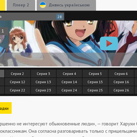
Плеер 2
Дивись українською
a
28
Серия 2
Серия 3
Серия 4
Серия 5
Серия 6
Серия 12
Серия 13
Серия 14
Серия 15
Серия 16
Серия 22
Серия 23
Серия 24
Серия 25
Серия 26
адки
ершенно не интересуют обыкновенные люди», — говорит Харухи 
классникам. Она согласна разговаривать только с пришельцами