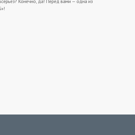
всерьез? Конечно, да! Перед вами — одна из
S»!