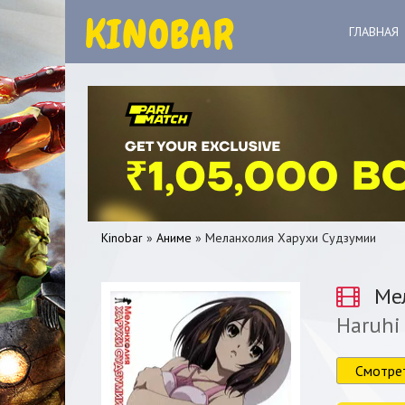
ГЛАВНАЯ
Kinobar
»
Аниме
» Меланхолия Харухи Судзумии
Мел
Haruhi
0
1
2
3
4
5
Смотре