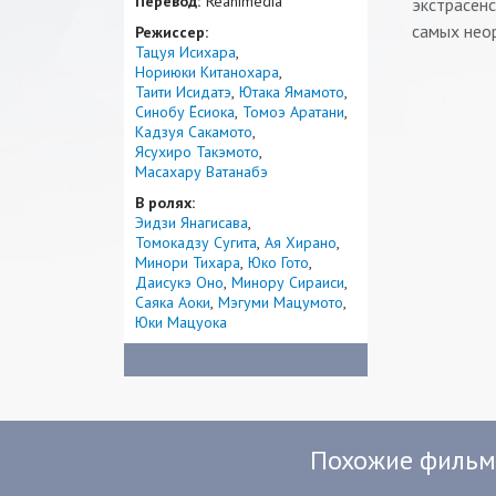
Перевод:
Reanimedia
экстрасенс
самых нео
Режиссер:
Тацуя Исихара
Нориюки Китанохара
Таити Исидатэ
Ютака Ямамото
Синобу Ёсиока
Томоэ Аратани
Кадзуя Сакамото
Ясухиро Такэмото
Масахару Ватанабэ
В ролях:
Эидзи Янагисава
Томокадзу Сугита
Ая Хирано
Минори Тихара
Юко Гото
Даисукэ Оно
Минору Сираиси
Саяка Аоки
Мэгуми Мацумото
Юки Мацуока
Похожие филь