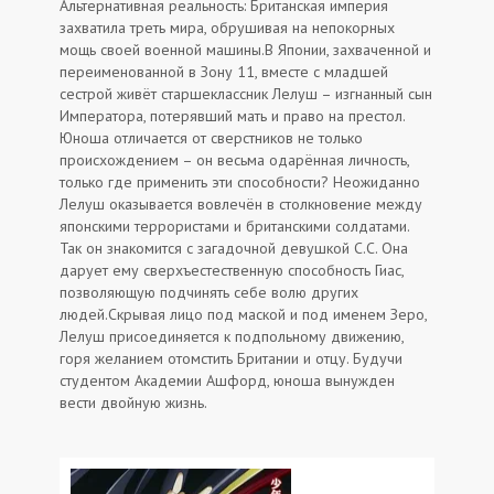
Альтернативная реальность: Британская империя
захватила треть мира, обрушивая на непокорных
мощь своей военной машины.В Японии, захваченной и
переименованной в Зону 11, вместе с младшей
сестрой живёт старшеклассник Лелуш – изгнанный сын
Императора, потерявший мать и право на престол.
Юноша отличается от сверстников не только
происхождением – он весьма одарённая личность,
только где применить эти способности? Неожиданно
Лелуш оказывается вовлечён в столкновение между
японскими террористами и британскими солдатами.
Так он знакомится с загадочной девушкой C.C. Она
дарует ему сверхъестественную способность Гиас,
позволяющую подчинять себе волю других
людей.Скрывая лицо под маской и под именем Зеро,
Лелуш присоединяется к подпольному движению,
горя желанием отомстить Британии и отцу. Будучи
студентом Академии Ашфорд, юноша вынужден
вести двойную жизнь.