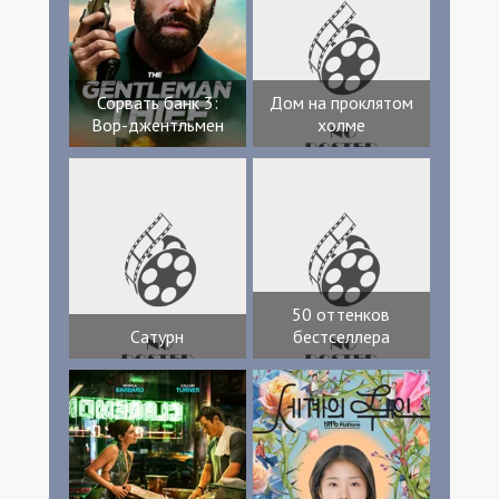
Сорвать банк 3:
Дом на проклятом
Вор-джентльмен
холме
50 оттенков
Сатурн
бестселлера