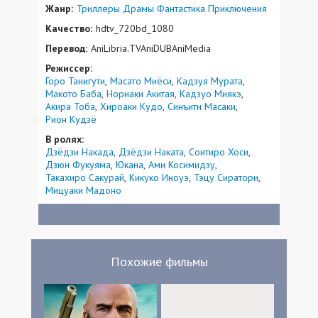
Жанр:
Триллеры
Драмы
Фантастика
Приключения
Качество:
hdtv_720bd_1080
Перевод:
AniLibria.TVAniDUBAniMedia
Режиссер:
Горо Танигути
Масато Миёси
Кадзуя Мурата
Макото Баба
Нориаки Акитая
Кадзуо Миякэ
Акира Тоба
Хироаки Кудо
Синъити Масаки
Рион Кудзё
В ролях:
Дзёдзи Накада
Дзёдзи Наката
Соитиро Хоси
Дзюн Фукуяма
Юкана
Ами Косимидзу
Такахиро Сакурай
Кикуко Иноуэ
Тэцу Сиратори
Мицуаки Мадоно
Похожие фильмы