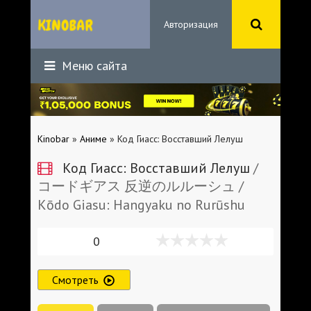
Авторизация
Меню сайта
Kinobar
»
Аниме
» Код Гиасс: Восставший Лелуш
Код Гиасс: Восставший Лелуш
/
コードギアス 反逆のルルーシュ /
Kōdo Giasu: Hangyaku no Rurūshu
0
Смотреть