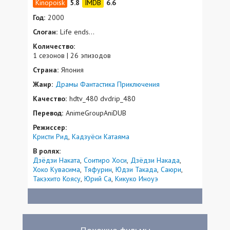
5.8
6.6
Год:
2000
Слоган:
Life ends...
Количество:
1 сезонов | 26 эпизодов
Страна:
Япония
Жанр:
Драмы
Фантастика
Приключения
Качество:
hdtv_480 dvdrip_480
Перевод:
AnimeGroupAniDUB
Режиссер:
Кристи Рид
Кадзуёси Катаяма
В ролях:
Дзёдзи Наката
Соитиро Хоси
Дзёдзи Накада
Хоко Кувасима
Тяфурин
Юдзи Такада
Саюри
Такэхито Коясу
Юрий Са
Кикуко Иноуэ