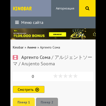
Авторизация
Меню сайта
Kinobar
»
Аниме
» Аргенто Сома
Аргенто Сома
/ アルジェントソー
マ / Arujento Sooma
0
Смотреть
Плеер 1
Плеер 2