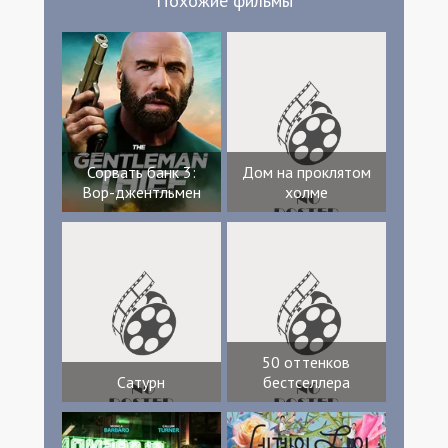
Похожие фильмы
Сорвать банк 3:
Дом на проклятом
Вор-джентльмен
холме
50 оттенков
Сатурн
бестселлера