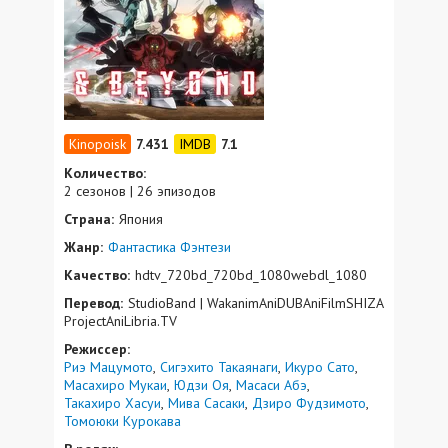
7.431
7.1
Количество:
2 сезонов | 26 эпизодов
Страна:
Япония
Жанр:
Фантастика
Фэнтези
Качество:
hdtv_720bd_720bd_1080webdl_1080
Перевод:
StudioBand | WakanimAniDUBAniFilmSHIZA
ProjectAniLibria.TV
Режиссер:
Риэ Мацумото
Сигэхито Такаянаги
Икуро Сато
Масахиро Мукаи
Юдзи Оя
Масаси Абэ
Такахиро Хасуи
Мива Сасаки
Дзиро Фудзимото
Томоюки Курокава