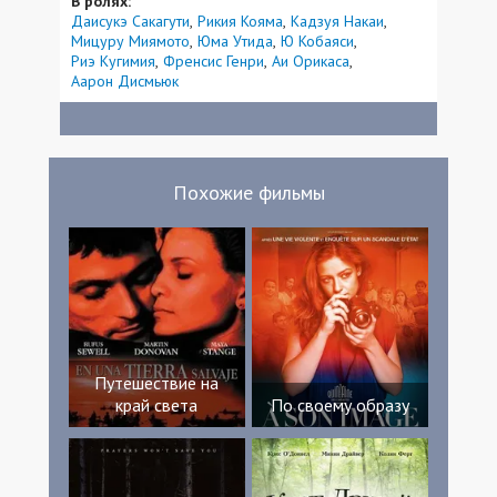
В ролях:
Даисукэ Сакагути
Рикия Кояма
Кадзуя Накаи
Мицуру Миямото
Юма Утида
Ю Кобаяси
Риэ Кугимия
Френсис Генри
Аи Орикаса
Аарон Дисмьюк
Похожие фильмы
Путешествие на
край света
По своему образу