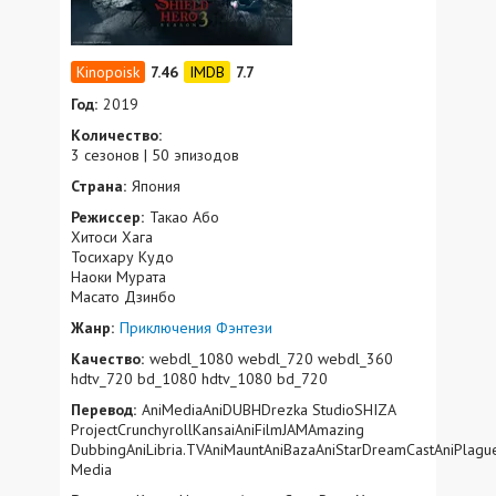
7.46
7.7
Год:
2019
Количество:
3 сезонов | 50 эпизодов
Страна:
Япония
Режиссер:
Такао Або
Хитоси Хага
Тосихару Кудо
Наоки Мурата
Масато Дзинбо
Жанр:
Приключения
Фэнтези
Качество:
webdl_1080 webdl_720 webdl_360
hdtv_720 bd_1080 hdtv_1080 bd_720
Перевод:
AniMediaAniDUBHDrezka StudioSHIZA
ProjectCrunchyrollKansaiAniFilmJAMAmazing
DubbingAniLibria.TVAniMauntAniBazaAniStarDreamCastAniPlagu
Media