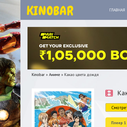
ГЛАВНАЯ
Kinobar
»
Аниме
» Какао цвета дождя
Как
Смотре
0
1
2
3
4
5
Плеер 1