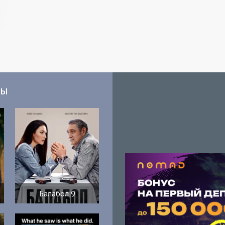
мы
Балабол 9