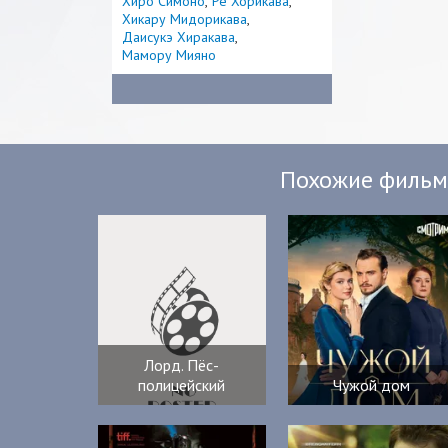
Хиро Симоно
Рё Хорикава
Хикару Мидорикава
Даисукэ Хиракава
Мамору Мияно
Похожие филь
Лорд. Пёс-
полицейский
Чужой дом