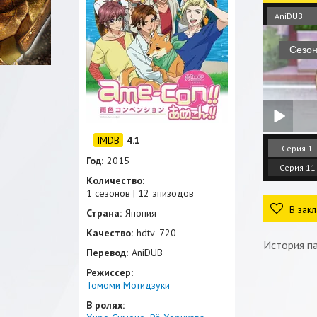
AniDUB
4.1
Серия 1
Год:
2015
Серия 11
Количество:
1 сезонов | 12 эпизодов
В закл
Страна:
Япония
Качество:
hdtv_720
История па
Перевод:
AniDUB
Режиссер:
Томоми Мотидзуки
В ролях: