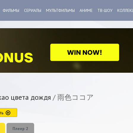
ФИЛЬМЫ
СЕРИАЛЫ
МУЛЬТФИЛЬМЫ
АНИМЕ
ТВ-ШОУ
КОЛЛЕК
ао цвета дождя
/ 雨色ココア
ть
Плеер 2