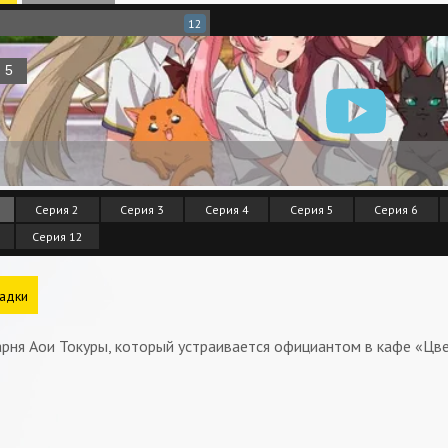
12
Серия 2
Серия 3
Серия 4
Серия 5
Серия 6
Серия 12
адки
рня Аои Токуры, который устраивается официантом в кафе «Цве