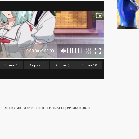
Серия 7
Серия 8
Серия 9
Серия 10
т дождя», известное своим горячим какао.