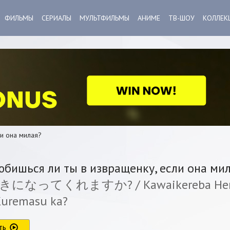
ФИЛЬМЫ
СЕРИАЛЫ
МУЛЬТФИЛЬМЫ
АНИМЕ
ТВ-ШОУ
КОЛЛЕК
ли она милая?
бишься ли ты в извращенку, если она ми
なってくれますか? / Kawaikereba Hentai
Kuremasu ka?
ть