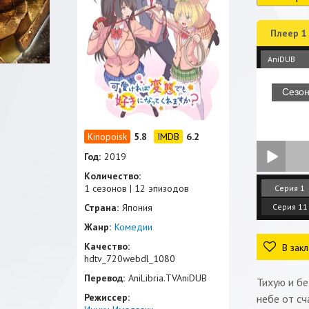
Плеер 1
AniDUB
5.8
6.2
Год:
2019
Количество:
1 сезонов | 12 эпизодов
Серия 1
Страна:
Япония
Серия 11
Жанр:
Комедии
Качество:
В закл
hdtv_720webdl_1080
Перевод:
AniLibria.TVAniDUB
Тихую и б
Режиссер:
небе от сч