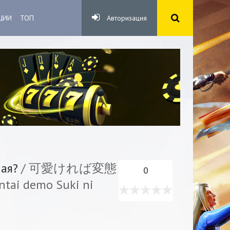
ЦИИ
ТОП
Авторизация
лая?
/ 可愛ければ変態
0
 demo Suki ni