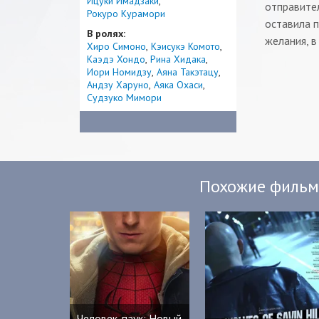
Ицуки Имадзаки
отправител
Рокуро Курамори
оставила 
В ролях:
желания, в
Хиро Симоно
Кэисукэ Комото
Каэдэ Хондо
Рина Хидака
Иори Номидзу
Аяна Такэтацу
Андзу Харуно
Аяка Охаси
Судзуко Мимори
Похожие филь
Человек-паук: Новый