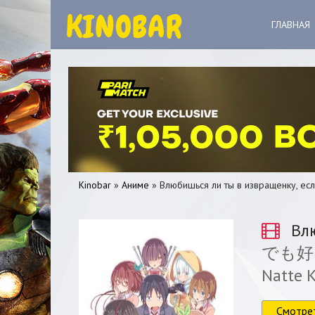
ГЛАВНАЯ
Kinobar
»
Аниме
» Влюбишься ли ты в извращенку, ес
Влю
でも好きに
0
1
2
3
4
5
Natte 
Смотре