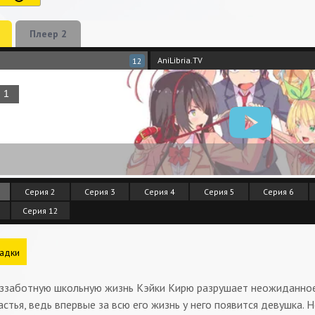
Плеер 2
AniLibria.TV
12
Серия 2
Серия 3
Серия 4
Серия 5
Серия 6
Серия 12
адки
еззаботную школьную жизнь Кэйки Кирю разрушает неожиданное
астья, ведь впервые за всю его жизнь у него появится девушка. Н