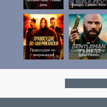
день
Волки с Сэйвин-Хилл
Правосудие по-
Сорвать банк 3: Вор-
американски
джентльмен