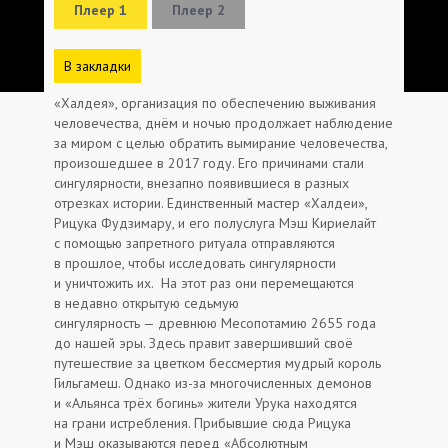
Плеер 1
Плеер 2
В закладки
«Халдея», организация по обеспечению выживания
человечества, днём и ночью продолжает наблюдение
за миром с целью обратить вымирание человечества,
произошедшее в 2017 году. Его причинами стали
сингулярности, внезапно появившиеся в разных
отрезках истории. Единственный мастер «Халдеи»,
Рицука Фудзимару, и его полуслуга Мэш Кириелайт
с помощью запретного ритуала отправляются
в прошлое, чтобы исследовать сингулярности
и уничтожить их. На этот раз они перемещаются
в недавно открытую седьмую
сингулярность — древнюю Месопотамию 2655 года
до нашей эры. Здесь правит завершивший своё
путешествие за цветком бессмертия мудрый король
Гильгамеш. Однако из-за многочисленных демонов
и «Альянса трёх богинь» жители Урука находятся
на грани истребления. Прибывшие сюда Рицука
и Мэш оказываются перед «Абсолютным