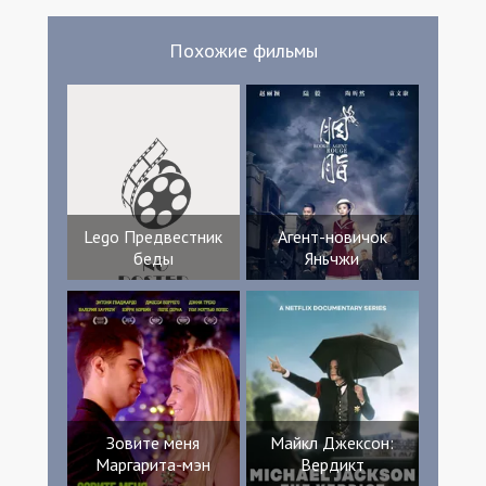
Похожие фильмы
Lego Предвестник
Агент-новичок
беды
Яньчжи
Зовите меня
Майкл Джексон:
Маргарита-мэн
Вердикт