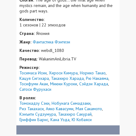
mystics remain, and the age when humanity and the
gods part ways.
Количество:
1 сезонов | 22 эпизодов
Страна:
Япония
Жанр:
Фантастика
Фэнтези
Качество:
webdl_1080
Перевод:
WakanimAniLibria.TV
Режиссер:
Тосимаса Исии
Хироси Кимура
Норико Такао
Кацуя Сигэхара
Такахиро Харада
Рю Накаяма
Тосифуми Акаи
Миюки Куроки
Сэйдзи Харада
Сатоси Фурухаси
В ролях:
Томокадзу Сэки
Нобунага Симадзаки
Риэ Такахаси
Аяко Кавасуми
Мая Сакамото
Кэнъити Судзумура
Такахиро Сакурай
Гриффин Барнс
Кана Уэда
Ю Кобаяси