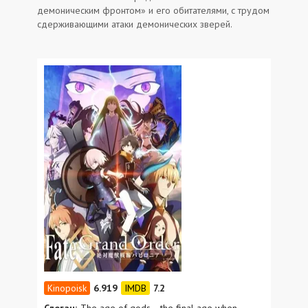
демоническим фронтом» и его обитателями, с трудом
сдерживающими атаки демонических зверей.
6.919
7.2
Слоган:
The age of gods... the final age when