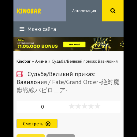
Авторизация
Меню сайта
Kinobar
»
Аниме
» Судьба/Великий приказ: Вавилония
Судьба/Великий приказ:
Вавилония
/ Fate/Grand Order -絶対魔
獣戦線バビロニア-
0
Смотреть