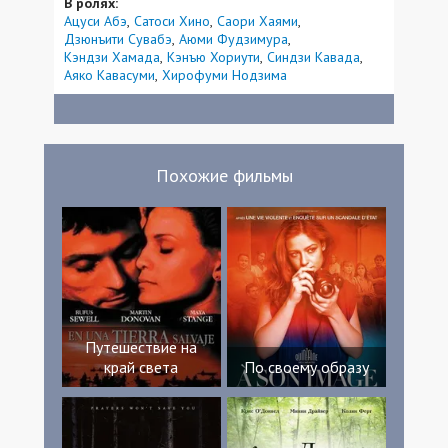
В ролях:
Ацуси Абэ
Сатоси Хино
Саори Хаями
Дзюнъити Сувабэ
Аюми Фудзимура
Кэндзи Хамада
Кэнъю Хориути
Синдзи Кавада
Аяко Кавасуми
Хирофуми Нодзима
Похожие фильмы
Путешествие на
край света
По своему образу