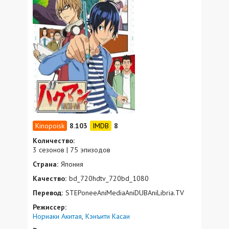
8.103
8
Количество:
3 сезонов | 75 эпизодов
Страна:
Япония
Качество:
bd_720hdtv_720bd_1080
Перевод:
STEPoneeAniMediaAniDUBAniLibria.TV
Режиссер:
Нориаки Акитая
Кэнъити Касаи