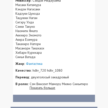
Режиссер:
Сэидзи Мидзусима
Масаки Китамура
Кэндзи Нагасаки
Кадзуки Цунода
Тацуюки Нагаи
Сигэру Уэда
Сэики Такуно
Наомити Ямато
Акихиро Эномото
Акира Ёсимура
Такахиро Натори
Масанори Такахаси
Хибари Курихара
Синъя Ватада
Жанр:
Фантастика
Качество:
hdtv_720 hdtv_1080
Перевод:
двухголосый закадровый
В ролях:
Сэм Винсент Мамору Мияно Синъитиро
Показать больше
Мики Хироюки Ёсино Хироси Камия Брэд
Свэйл Алекс Захара Ричард Иэн Кокс Гейб
Хаут Лиза Энн Бели Паула Линдберг
Келли Шеридан Марика Хендрикс Табита
Сен-Жермен Джейсон Симпсон Майкл