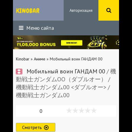
Авторизация
Меню сайта
Kinobar
»
Аниме
» Мобильный воин ГАНДАМ 00
Мобильный воин ГАНДАМ 00
/ 機
動戦士ガンダムOO（ダブルオー） /
機動戦士ガンダム00 <ダブルオー> /
機動戦士ガンダム00
0
Смотреть