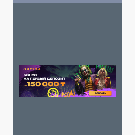
Митико Нэя Ринтаро Ниси