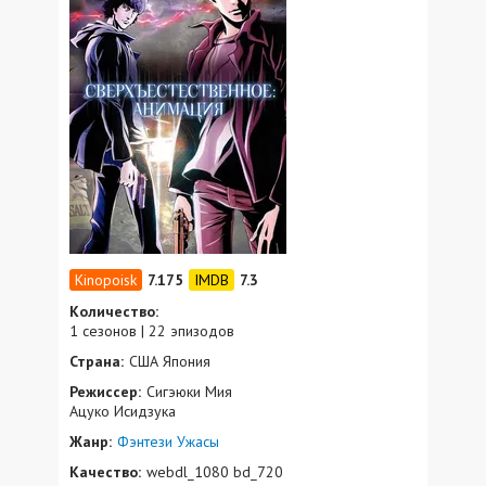
7.175
7.3
Количество:
1 сезонов | 22 эпизодов
Страна:
США Япония
Режиссер:
Сигэюки Мия
Ацуко Исидзука
Жанр:
Фэнтези
Ужасы
Качество:
webdl_1080 bd_720