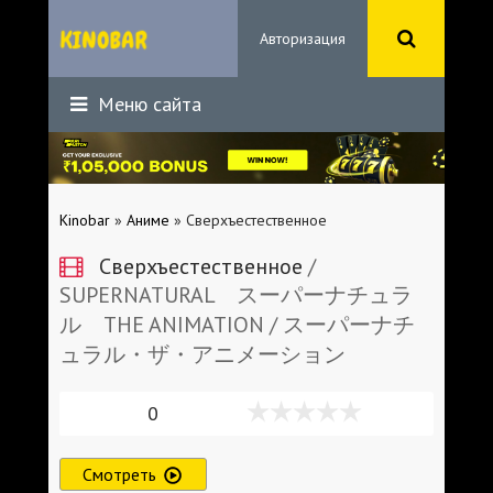
Авторизация
Меню сайта
Kinobar
»
Аниме
» Сверхъестественное
Сверхъестественное
/
SUPERNATURAL スーパーナチュラ
ル THE ANIMATION / スーパーナチ
ュラル・ザ・アニメーション
0
Смотреть