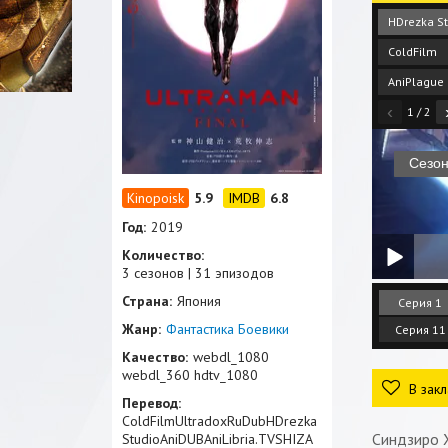
HDrezka St
ColdFilm
AniPlague
‹
1 / 2
5.9
6.8
Год:
2019
Количество:
3 сезонов | 31 эпизодов
Страна:
Япония
Серия 1
Жанр:
Фантастика
Боевики
Серия 11
Качество:
webdl_1080
webdl_360 hdtv_1080
В закл
Перевод:
ColdFilmUltradoxRuDubHDrezka
Синдзиро 
StudioAniDUBAniLibria.TVSHIZA