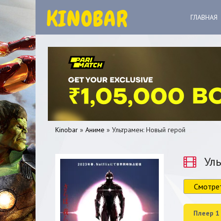
ГЛАВНАЯ
Kinobar
»
Аниме
» Ультрамен: Новый герой
Уль
Смотре
0
1
2
3
4
5
Плеер 1