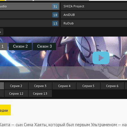
udio
SHIZA Project
31
AniDUB
18
RuDub
13
›
Серия 2
Серия 3
Серия 4
Серия 5
Серия 6
Серия 12
Серия 13
адки
Хаята — сын Сина Хаяты, который был первым Ультраменом — на