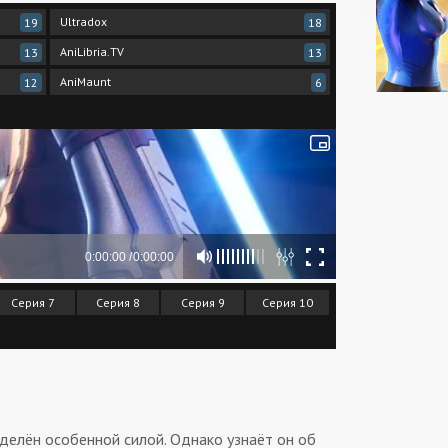
Ultradox
AniStar
19
18
AniLibria.TV
13
13
AniMaunt
12
6
Серия 7
Серия 8
Серия 9
Серия 10
делён особенной силой. Однако узнаёт он об