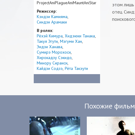
ProjectAniPlagueAniMauntAniStar
этом лишь 
Режиссер:
отец. Син
Кэндзи Камияма
поискового
Синдзи Арамаки
В ролях:
Рёхэй Кимура
Хидэюки Танака
Такуя Эгути
Мэгуми Хан
Эидзи Ханава
Сумирэ Морохоси
Хирокадзу Сэкидо
Минору Сираиси
Кайдзи Содзэ
Рёта Такэути
Похожие филь