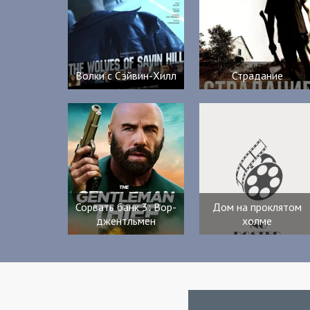
Волки с Сэйвин-Хилл
Страдание
Сорвать банк 3: Вор-
Дом на проклятом
джентльмен
холме