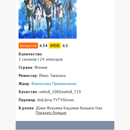
6.54
6.3
Количество:
2 сезонов | 24 эпизодов
Страна:
Япония
Режиссер:
Юкио Такахаси
Жанр:
Фантастика
Приключения
Качество:
webdl_1080webdl_720
Перевод:
AniLibria.TVTVShows
В ролях:
Дзюн Фукуяма Кацуюки Конъиси Нао
Показать больше
Тояма Аои Юки Кадзухико Иноуэ Ёко
Соми Ёко Хикаса Кана Асуми Акира Исида