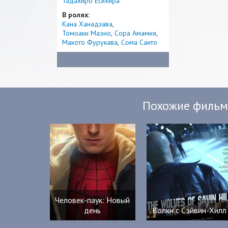
Тадахиро Ёсихира
В ролях:
Кана Ханадзава
Томоаки Маэно
Сора Амамия
Макото Фурукава
Сома Саито
Похожие филь
Человек-паук: Новый
день
Волки с Сэйвин-Хилл