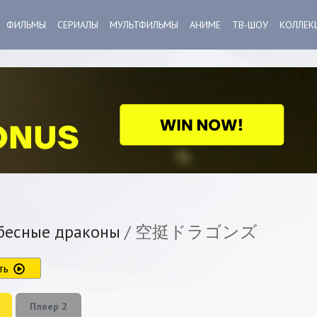
ФИЛЬМЫ
СЕРИАЛЫ
МУЛЬТФИЛЬМЫ
АНИМЕ
ТВ-ШОУ
КОЛЛЕК
есные драконы
/ 空挺ドラゴンズ
ть
Плеер 2