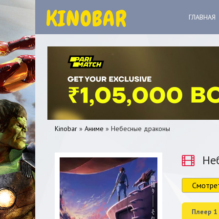
ГЛАВНАЯ
Kinobar
»
Аниме
» Небесные драконы
Неб
Смотре
0
1
2
3
4
5
Плеер 1