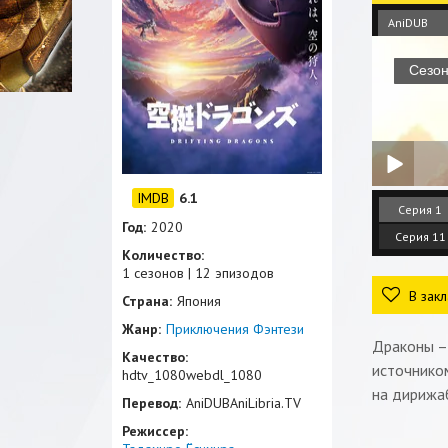
AniDUB
6.1
Серия 1
Год:
2020
Серия 11
Количество:
1 сезонов | 12 эпизодов
В закл
Страна:
Япония
Жанр:
Приключения
Фэнтези
Драконы – 
Качество:
источником
hdtv_1080webdl_1080
на дирижаб
Перевод:
AniDUBAniLibria.TV
Режиссер: