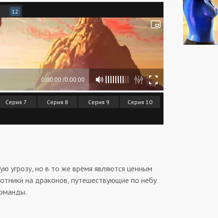
12
Серия 7
Серия 8
Серия 9
Серия 10
ю угрозу, но в то же время являются ценным
охотники на драконов, путешествующие по небу
команды.