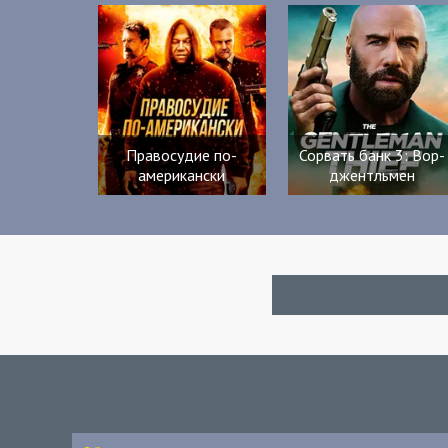
Правосудие по-
Сорвать банк 3: Вор-
американски
джентльмен