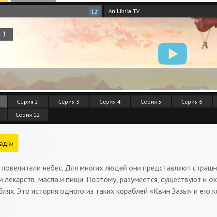
AniLibria.TV
12
Серия 2
Серия 3
Серия 4
Серия 5
Серия 6
Серия 12
адки
повелители небес. Для многих людей они представляют страшну
 лекарств, масла и пищи. Поэтому, разумеется, существуют и 
лях. Это история одного из таких кораблей «Квин Зазы» и его 