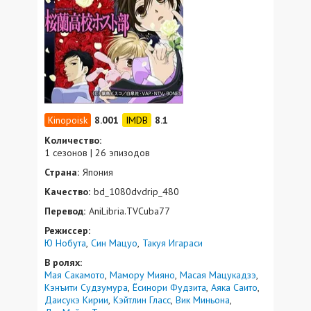
8.001
8.1
Количество:
1 сезонов | 26 эпизодов
Страна:
Япония
Качество:
bd_1080dvdrip_480
Перевод:
AniLibria.TVCuba77
Режиссер:
Ю Нобута
Син Мацуо
Такуя Игараси
В ролях:
Мая Сакамото
Мамору Мияно
Масая Мацукадзэ
Кэнъити Судзумура
Ёсинори Фудзита
Аяка Саито
Даисукэ Кирии
Кэйтлин Гласс
Вик Миньона