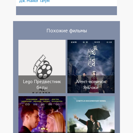
Дж. Майкл Татум
Похожие фильмы
Lego Предвестник
Агент-новичок
беды
Яньчжи