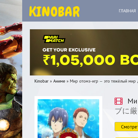
ГЛАВНАЯ
Kinobar
»
Аниме
» Мир отомэ-игр — это тяжёлый мир
Мир
ブに厳
0
1
2
3
4
5
Смотре