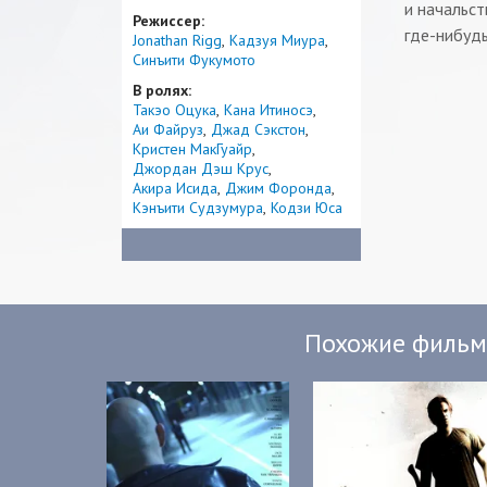
и начальст
Режиссер:
где-нибудь
Jonathan Rigg
Кадзуя Миура
Синъити Фукумото
В ролях:
Такэо Оцука
Кана Итиносэ
Аи Файруз
Джад Сэкстон
Кристен МакГуайр
Джордан Дэш Крус
Акира Исида
Джим Форонда
Кэнъити Судзумура
Кодзи Юса
Похожие филь