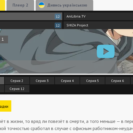
Плеер 2
Дивись українською
AniLibria.TV
12
SHIZA Project
12
Серия 2
Серия 3
Серия 4
Серия 5
Серия 6
Серия 12
адки
зёт в жизни, то вряд ли повезёт в смерти, а того меньше — в п
ной точностью сработал в случае с офисным работником-неуда