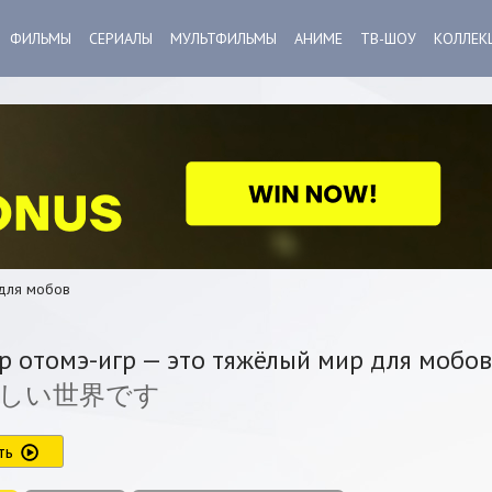
ФИЛЬМЫ
СЕРИАЛЫ
МУЛЬТФИЛЬМЫ
АНИМЕ
ТВ-ШОУ
КОЛЛЕК
 для мобов
 отомэ-игр — это тяжёлый мир для мобов
しい世界です
ть