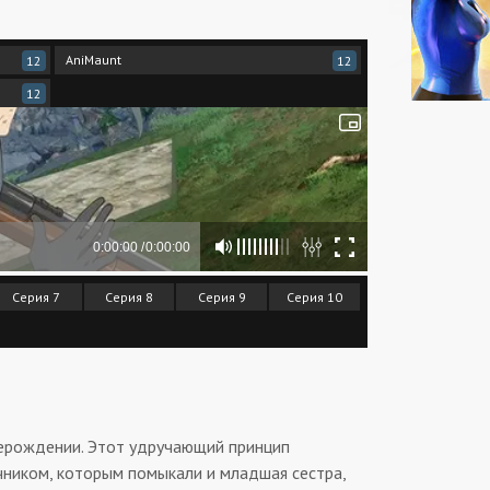
AniMaunt
12
12
12
Серия 7
Серия 8
Серия 9
Серия 10
ерерождении. Этот удручающий принцип
чником, которым помыкали и младшая сестра,