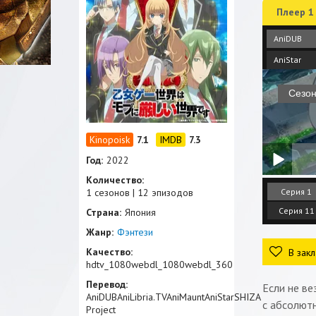
Плеер 1
AniDUB
AniStar
7.1
7.3
Год:
2022
Количество:
1 сезонов | 12 эпизодов
Серия 1
Серия 11
Страна:
Япония
Жанр:
Фэнтези
Качество:
В закл
hdtv_1080webdl_1080webdl_360
Перевод:
Если не ве
AniDUBAniLibria.TVAniMauntAniStarSHIZA
с абсолют
Project