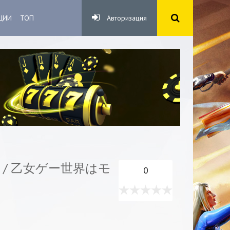
ЦИИ
ТОП
Авторизация
/ 乙女ゲー世界はモ
0