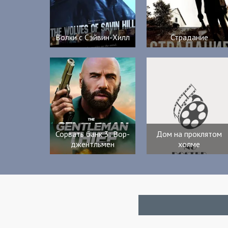
Волки с Сэйвин-Хилл
Страдание
Сорвать банк 3: Вор-
Дом на проклятом
джентльмен
холме