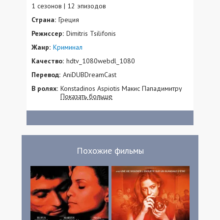
1 сезонов | 12 эпизодов
Страна:
Греция
Режиссер:
Dimitris Tsilifonis
Жанр:
Криминал
Качество:
hdtv_1080webdl_1080
Перевод:
AniDUBDreamCast
В ролях:
Konstadinos Aspiotis Макис Пападимитру
Показать больше
Мирто Аликаки Кристос Лулис Аргирис
Хафис Панос Коронис Темис Пану Арис
Антонопулос Stefan Mwange
Похожие фильмы