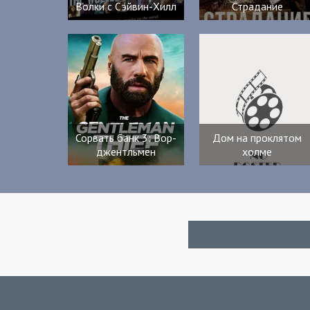
Волки с Сэйвин-Хилл
Страдание
Сорвать банк 3: Вор-
Дом на проклятом
джентльмен
холме