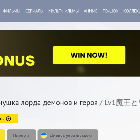
ФИЛЬМЫ
СЕРИАЛЫ
МУЛЬТФИЛЬМЫ
АНИМЕ
ТВ-ШОУ
КОЛЛЕК
ушка лорда демонов и героя
/ Lv1魔
ть
Плеер 2
Дивись українською