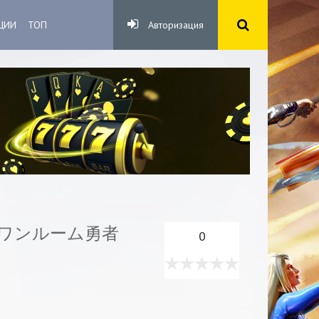
ЦИИ
ТОП
Авторизация
王とワンルーム勇者
0