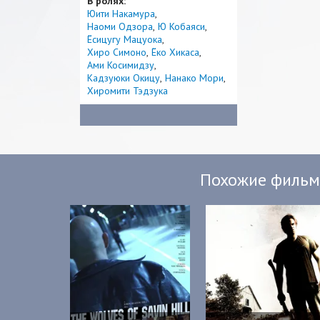
В ролях:
Юити Накамура
Наоми Одзора
Ю Кобаяси
Ёсицугу Мацуока
Хиро Симоно
Ёко Хикаса
Ами Косимидзу
Кадзуюки Окицу
Нанако Мори
Хиромити Тэдзука
Похожие филь