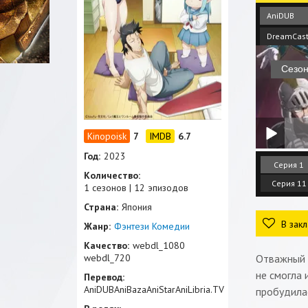
AniDUB
DreamCas
7
6.7
Год:
2023
Серия 1
Количество:
Серия 11
1 сезонов | 12 эпизодов
Страна:
Япония
В закл
Жанр:
Фэнтези
Комедии
Качество:
webdl_1080
webdl_720
Отважный 
не смогла
Перевод:
AniDUBAniBazaAniStarAniLibria.TV
пробудилас