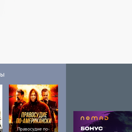
мы
Правосудие по-