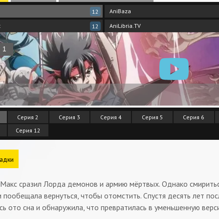
AniBaza
12
t
AniLibria.TV
12
Серия 2
Серия 3
Серия 4
Серия 5
Серия 6
Серия 12
адки
Макс сразил Лорда демонов и армию мёртвых. Однако смирить
 и пообещала вернуться, чтобы отомстить. Спустя десять лет 
ь ото сна и обнаружила, что превратилась в уменьшенную версию