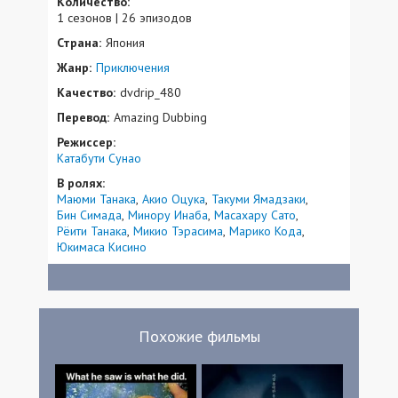
Количество:
1 сезонов | 26 эпизодов
Страна:
Япония
Жанр:
Приключения
Качество:
dvdrip_480
Перевод:
Amazing Dubbing
Режиссер:
Катабути Сунао
В ролях:
Маюми Танака
Акио Оцука
Такуми Ямадзаки
Бин Симада
Минору Инаба
Масахару Сато
Рёити Танака
Микио Тэрасима
Марико Кода
Юкимаса Кисино
Похожие фильмы