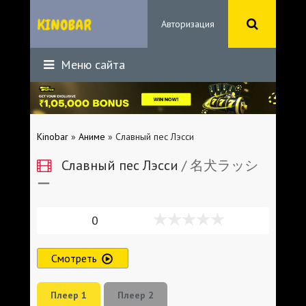
Авторизация
Меню сайта
Kinobar
»
Аниме
» Славный пес Лэсси
Славный пес Лэсси
/ 名犬ラッシ
ー
0
Смотреть
Плеер 1
Плеер 2