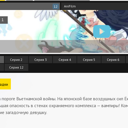
AniFilm
12
Серия 2
Серия 3
Серия 4
Серия 5
Серия 6
Серия 12
адки
 пороге Вьетнамской войны. На японской базе воздушных сил Ё
шая опасность в стенах охраняемого комплекса — вампиры! Ко
ие загадочную девушку.