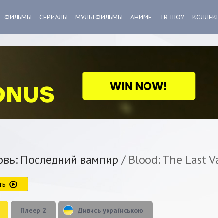
ФИЛЬМЫ
СЕРИАЛЫ
МУЛЬТФИЛЬМЫ
АНИМЕ
ТВ-ШОУ
КОЛЛЕК
вь: Последний вампир
/ Blood: The Last 
ть
Плеер 2
Дивись українською