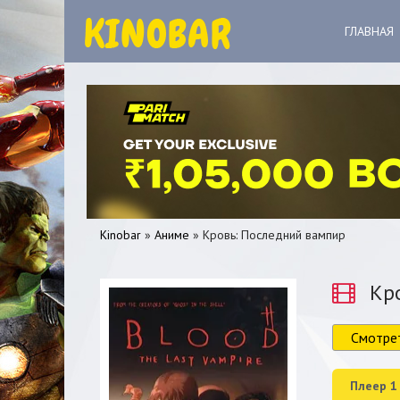
ГЛАВНАЯ
Kinobar
»
Аниме
» Кровь: Последний вампир
Кро
Смотре
0
1
2
3
4
5
Плеер 1