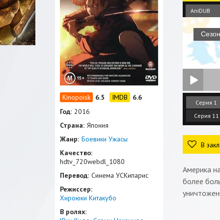
AniDUB
6.5
6.6
Серия 1
Год:
2016
Серия 11
Страна:
Япония
Жанр:
Боевики
Ужасы
В закл
Качество:
hdtv_720webdl_1080
Америка на
Перевод:
Синема УСКипарис
более боль
Режиссер:
уничтожен
Хироюки Китакубо
В ролях: