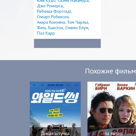
Юки Кудо
Саэми Накамура
Джо Ромерса
Ребекка Форстадт
Стюарт Робинсон
Акира Коиэяма
Том Чарльз
Фитц Хьюстон
Стивен Блум
Пол Карр
Похожие филь
Дикая штучка
На запад