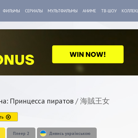
ФИЛЬМЫ
СЕРИАЛЫ
МУЛЬТФИЛЬМЫ
АНИМЕ
ТВ-ШОУ
КОЛЛЕК
а: Принцесса пиратов
/ 海賊王女
ть
Плеер 2
Дивись українською