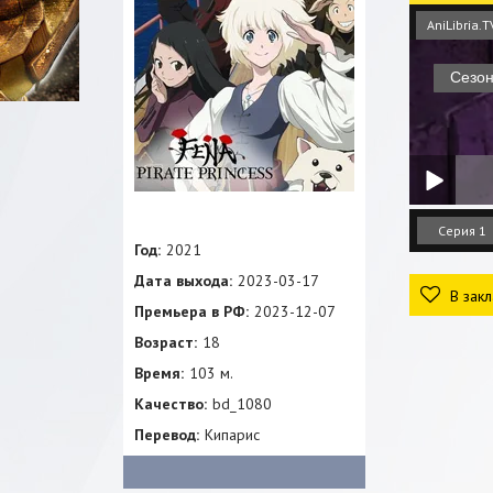
AniLibria.T
Серия 1
Год:
2021
Дата выхода:
2023-03-17
В закл
Премьера в РФ:
2023-12-07
Возраст:
18
Время:
103 м.
Качество:
bd_1080
Перевод:
Кипарис