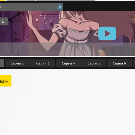
V
8
Серия 2
Серия 3
Серия 4
Серия 5
Серия 6
адки