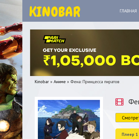
ГЛАВНАЯ
Kinobar
»
Аниме
» Фена: Принцесса пиратов
Фен
Смотре
0
1
2
3
4
5
Плеер 1