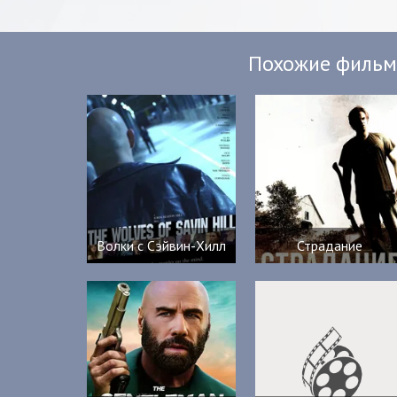
Похожие филь
Волки с Сэйвин-Хилл
Страдание